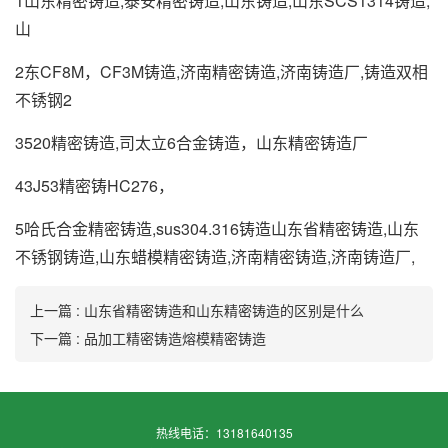
1山东精密铸造,泰安精密铸造,山东铸造,山东SCS1314铸造,
山
2东CF8M，CF3M铸造,济南精密铸造,济南铸造厂,铸造双相
不锈钢2
3520精密铸造,司太立6合金铸造，山东精密铸造厂
43J53精密铸HC276，
5哈氏合金精密铸造,sus304.316铸造山东省精密铸造,山东
不锈钢铸造,山东蜡模精密铸造,济南精密铸造,济南铸造厂,
上一篇 : 山东省精密铸造和山东精密铸造的区别是什么
下一篇 : 品加工精密铸造熔模精密铸造
热线电话：13181640135