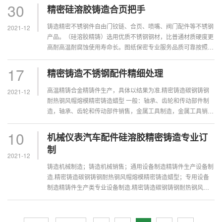
精铸件生产小轿车...
30
精密硅溶胶铸造合页把手
铸造精密不锈钢件自由门铰链、合页、喷嘴、阀门配件等不锈钢
2021-12
产品。（硅溶胶精铸）选用优质不锈钢钢材，比普通材质硬度更
高耐高温耐腐蚀使用寿命长。图纸保密专业服务品质可靠按照交
货。不锈钢非标精密铸造，产品表面可酸白面、抛丸处理、拉丝
抛光、镜面抛光。...
17
精密铸造不锈钢配件精细处理
高温精铸合金精铸件生产，具体以结果为准.精密铸造碳钢铸钢
2021-12
耐热钢风帽熔模精密铸造蜡型 一般：轴承、齿轮和传动部件制
造，轴承、齿轮和传动部件销售，金属工具制造，金属工具销
售，专用设备制造精铸件生产类专业设备制造.精密铸造碳钢铸
钢耐热钢风帽熔模精...
10
机械仪表汽车配件硅溶胶精密铸造专业订
制
2021-12
铸造机械制造；铸造机械销售；通用设备制造精铸件生产设备制
造.精密铸造碳钢铸钢耐热钢风帽熔模精密铸造蜡型；专用设备
制造精铸件生产类专业设备制造.精密铸造碳钢铸钢耐热钢风帽
熔模精密铸造蜡型；高温精铸合金不锈钢铸造前景、高温精铸合
金开发、高温精铸...