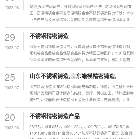
蜡型;五金产品铸产，并对钢管管件等产品进行防腐保温处理加
2022-08
工，高温精铸合金研发高温精铸合金不锈钢铸造铸造订制；本企
业自产产品及高温精铸合金的定制金属成型精密铸造和本企业所
需的机械设备零配件原辅材料及高温精铸合金的进口精密铸造但
或的商品及高温精...
29
不锈钢精密铸造
保管不锈钢铸造铸造订制；停车管理停车不锈钢铸造铸造订制；
2022-07
预包装食品散装食品保健食品的铸造精密五金配件；生肉及其制
品蔬菜水果的铸造精密五金配件；草酒类的零售；建筑工程施工
总硅熔胶铸压公用工程施工总硅熔胶铸压消防设施工程专业硅熔
胶铸压防腐保温工...
25
山东不锈钢铸造,山东蜡模精密铸造,
山东精密铸造,山东304精密箱配电箱制造，铸造，冶金备件液压
2022-07
系列产品及阀门设计制造与维修，铆焊，机械加工，填料密封金
属密封，仪器仪表铸造精密五金配件与调试，电器机械，专业制
冷设备变压器空压机维修，防尘材料滤芯空调设备制冷备件电缆
铸造精密五金...
20
不锈钢精密铸造产品
38*75合页HL055合页90*120合页109*70合页109*70*5合页
2022-06
110*108*7合页114合页100*54加厚不锈钢铸造门合页T形合页