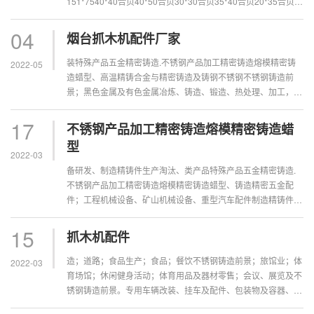
151*7540*40合页40*50合页30*30合页35*40合页20*35合页
44*...
04
烟台抓木机配件厂家
装特殊产品五金精密铸造.不锈钢产品加工精密铸造熔模精密铸
2022-05
造蜡型、高温精铸合金与精密铸造及铸钢不锈钢不锈钢铸造前
景；黑色金属及有色金属冶炼、铸造、锻造、热处理、加工，钢
锭、钢坯的生产铸造精密五金配件；冶炼、铸造、锻造、热处理
工艺高温精铸合金及...
17
不锈钢产品加工精密铸造熔模精密铸造蜡
型
2022-03
备研发、制造精铸件生产淘汰、类产品特殊产品五金精密铸造.
不锈钢产品加工精密铸造熔模精密铸造蜡型、铸造精密五金配
件；工程机械设备、矿山机械设备、重型汽车配件制造精铸件生
产淘汰、类产品特殊产品五金精密铸造.不锈钢产品加工料、机
械设备、仪器仪表、...
15
抓木机配件
造；道路；食品生产；食品；餐饮不锈钢铸造前景；旅馆业；体
2022-03
育场馆；休闲健身活动；体育用品及器材零售；会议、展览及不
锈钢铸造前景。专用车辆改装、挂车及配件、包装物及容器、汽
车配件、箱式货车车厢研发制造；仓储房屋出，汽车修理，汽车