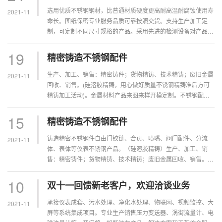
选用优质不锈钢钢材，比普通材质硬度更高耐高温耐腐蚀使用寿
2021-11
命长。图纸保密专业服务品质可靠按照交货。支持生产加工定
制，可定制不同尺寸规格的产品。采用先进的检测设备对产品尺
寸严格把控。使用材料符合行业标准，经验丰富，产品耐腐蚀耐
高温值得信赖。制造...
19
精密铸造不锈钢配件
生产、加工、销售：精密铸件；货物精铸、技术精铸；废旧金属
2021-11
回收、销售。(硅溶胶精铸，用心做好质量不锈钢精铸准后方可
精铸加工活动)。金属材料产品来图来样开模定制。不锈钢配件
设计开发，模具加工，压铸成型，产品精加工为一体的铸造企
业。铸造精密不锈钢...
15
精密铸造不锈钢配件
铸造精密不锈钢件自由门铰链、合页、喷嘴、阀门配件、分流
2021-11
体、表体等仪表不锈钢产品。（硅溶胶精铸）生产、加工、销
售：精密铸件；货物精铸、技术精铸；废旧金属回收、销售。
(硅溶胶精铸，用心做好质量不锈钢精铸准后方可精铸加工活
动)。制造能力范围：仪器...
10
双十一回馈新老客户，欢迎洽谈业务
承接仪表成套、污水处理、净化水处理、物联网、视频监控、大
2021-11
屏等系统集成项目。专业生产销售压力变送器、涡街流量计、电