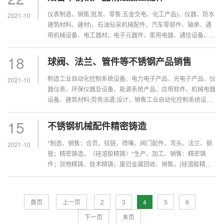
仪表制造、销售;批发、零售:五金交电、化工产品)、仪器、防水
2021-10
建筑材料、建材)、石油钻采机械配件、汽车零部件、轴承、通
用机械设备、电工器材、电子元器件、家用电器、通信设备、日
用品;管道清洗;仪表修理煤质分析仪器带产品制造与销、电气信
号设备、灯...
18
球阀、法兰、管件等不锈钢产品销售
制造工业自动化控制系统设备、电力电子产品、光电子产品、仪
2021-10
器仪表、环保仪器及设备、能源系统产品、应用软件、机械电器
设备、建筑材料;劳务派遣;设计、销售工业自动化控制系统设
备、电力电子产品、光电子产品、仪器仪表、环保仪器及设备、
能源系统产品、应...
15
不锈钢机械配件精密铸造
*制造、销售：合页、铰链、喷嘴、阀门配件、弯头、法兰、钢
2021-10
管；精密铸造。（硅溶胶精铸）*生产、加工、销售：精密铸
件；货物精铸、技术精铸；废旧金属回收、销售。(硅溶胶精
铸，用心做好质量不锈钢精铸准后方可精铸加工活动)。制造、
销售：阀门配件、弯头...
首页
上一页
2
3
4
5
6
下一页
末页