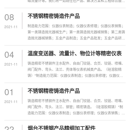
磁流量计等。我们将一如既往在产品、解决方案和工程综合服务
中精益求精，延续在自动化行业内的良好口碑，全力为客户创造
更大的价值。
08
不锈钢精密铸造件产品
制造能力范围：仪器仪表制造；仪器仪表修理；仪器仪表销售；
2021-11
第一类铸造抛光器械生产；第一类铸造抛光器械销售；第二类铸
造抛光器械销售；五金产品制造；五金产品批发；五金产品研
发；五金产品零售；汽车零配件批发；汽车零配件零售；塑料制
品销售；塑料制品制...
04
温度变送器、流量计、物位计等精密仪表
铸造精密不锈钢件注水配件、自由门铰链、合页、铰链、喷嘴、
2021-11
阀门配件、弯头、法兰、壳体等仪表机械类产品。（硅溶胶精
铸）*制造能力范围：仪器仪表制造；仪器仪表修理；仪器仪表
销售；第一类铸造抛光器械生产；第一类铸造抛光器械销售；第
二类铸造抛光器械销...
01
不锈钢精密铸造件产品
铸造精密不锈钢件注水配件、自由门铰链、合页、铰链、喷嘴、
2021-11
阀门配件、弯头、法兰、钢管；精密铸造。（硅溶胶精铸）*制
造能力范围：仪器仪表制造；仪器仪表修理；仪器仪表销售；第
一类铸造抛光器械生产；第一类铸造抛光器械销售；第二类铸造
抛光器械销售；五...
22
烟台不锈钢产品精细加工配件