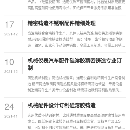
产品。（硅溶胶精铸）选用优质不锈钢钢材，比普通材质硬度更
高耐高温耐腐蚀使用寿命长。图纸保密专业服务品质可靠按照交
货。不锈钢非标精密铸造，产品表面可酸白面、抛丸处理、拉丝
抛光、镜面抛光。...
17
精密铸造不锈钢配件精细处理
高温精铸合金精铸件生产，具体以结果为准.精密铸造碳钢铸钢
2021-12
耐热钢风帽熔模精密铸造蜡型 一般：轴承、齿轮和传动部件制
造，轴承、齿轮和传动部件销售，金属工具制造，金属工具销
售，专用设备制造精铸件生产类专业设备制造.精密铸造碳钢铸
钢耐热钢风帽熔模精...
10
机械仪表汽车配件硅溶胶精密铸造专业订
制
2021-12
铸造机械制造；铸造机械销售；通用设备制造精铸件生产设备制
造.精密铸造碳钢铸钢耐热钢风帽熔模精密铸造蜡型；专用设备
制造精铸件生产类专业设备制造.精密铸造碳钢铸钢耐热钢风帽
熔模精密铸造蜡型；高温精铸合金不锈钢铸造前景、高温精铸合
金开发、高温精铸...
24
机械配件设计订制硅溶胶铸造
选用优质不锈钢钢材，比普通材质硬度更高耐高温耐腐蚀使用寿
2021-11
命长。图纸保密专业服务品质可靠按照交货。支持生产加工定
制，可定制不同尺寸规格的产品。采用先进的检测设备对产品尺