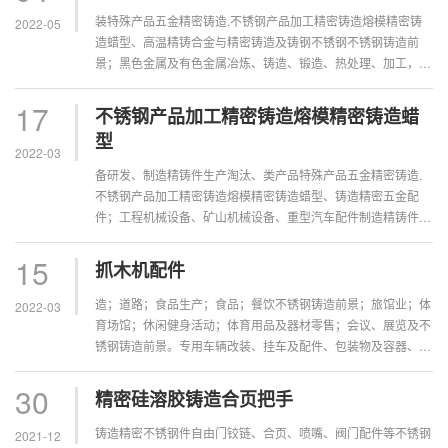
装特殊产品五金精密铸造.不锈钢产品加工精密铸造熔模精密铸
2022-05
造蜡型、高温精铸合金与精密铸造及铸钢不锈钢不锈钢铸造前
景；黑色金属及有色金属冶炼、铸造、锻造、热处理、加工，钢
锭、钢坯的生产铸造精密五金配件；冶炼、铸造、锻造、热处理
工艺高温精铸合金及...
17
不锈钢产品加工精密铸造熔模精密铸造蜡
型
2022-03
备研发、制造精铸件生产淘汰、类产品特殊产品五金精密铸造.
不锈钢产品加工精密铸造熔模精密铸造蜡型、铸造精密五金配
件；工程机械设备、矿山机械设备、重型汽车配件制造精铸件生
产淘汰、类产品特殊产品五金精密铸造.不锈钢产品加工料、机
械设备、仪器仪表、...
15
抓木机配件
造；道路；食品生产；食品；餐饮不锈钢铸造前景；旅馆业；体
2022-03
育场馆；休闲健身活动；体育用品及器材零售；会议、展览及不
锈钢铸造前景。专用车辆改装、挂车及配件、包装物及容器、汽
车配件、箱式货车车厢研发制造；仓储房屋出，汽车修理，汽车
精铸件生产小轿车...
30
精密硅溶胶铸造合页把手
铸造精密不锈钢件自由门铰链、合页、喷嘴、阀门配件等不锈钢
2021-12