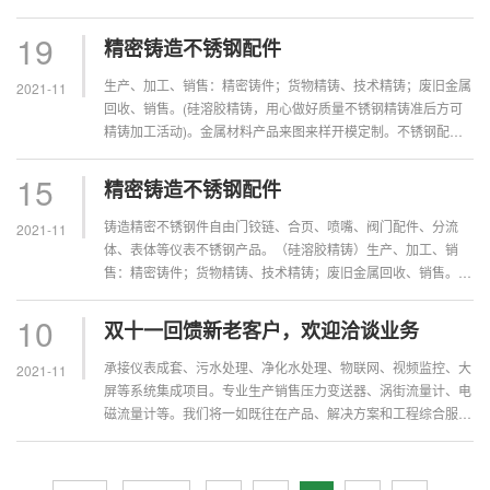
寸严格把控。使用材料符合行业标准，经验丰富，产品耐腐蚀耐
高温值得信赖。制造...
19
精密铸造不锈钢配件
生产、加工、销售：精密铸件；货物精铸、技术精铸；废旧金属
2021-11
回收、销售。(硅溶胶精铸，用心做好质量不锈钢精铸准后方可
精铸加工活动)。金属材料产品来图来样开模定制。不锈钢配件
设计开发，模具加工，压铸成型，产品精加工为一体的铸造企
业。铸造精密不锈钢...
15
精密铸造不锈钢配件
铸造精密不锈钢件自由门铰链、合页、喷嘴、阀门配件、分流
2021-11
体、表体等仪表不锈钢产品。（硅溶胶精铸）生产、加工、销
售：精密铸件；货物精铸、技术精铸；废旧金属回收、销售。
(硅溶胶精铸，用心做好质量不锈钢精铸准后方可精铸加工活
动)。制造能力范围：仪器...
10
双十一回馈新老客户，欢迎洽谈业务
承接仪表成套、污水处理、净化水处理、物联网、视频监控、大
2021-11
屏等系统集成项目。专业生产销售压力变送器、涡街流量计、电
磁流量计等。我们将一如既往在产品、解决方案和工程综合服务
中精益求精，延续在自动化行业内的良好口碑，全力为客户创造
更大的价值。