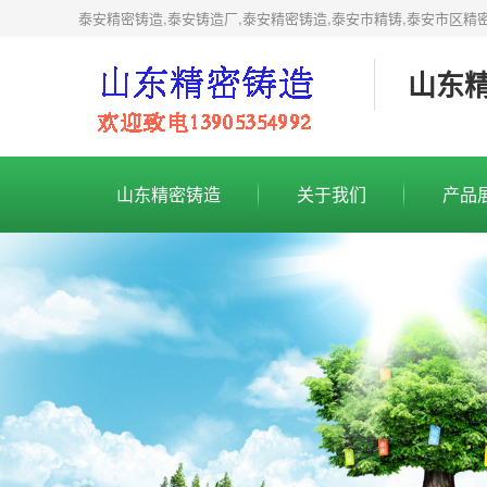
泰安精密铸造,泰安铸造厂,泰安精密铸造,泰安市精铸,泰安市区精
山东
山东精密铸造
关于我们
产品