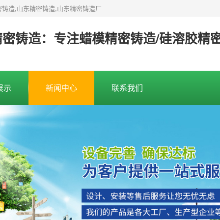
密铸造,山东精密铸造,山东精密铸造厂
精密铸造：专注蜡模精密铸造/硅溶胶精
展示
新闻中心
联系我们