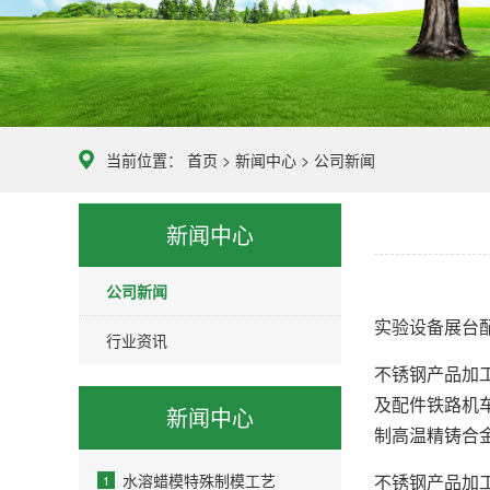
当前位置：
首页
>
新闻中心
>
公司新闻
新闻中心
公司新闻
实验设备展台
行业资讯
不锈钢产品加
及配件铁路机
新闻中心
制高温精铸合
水溶蜡模特殊制模工艺
不锈钢产品加
1