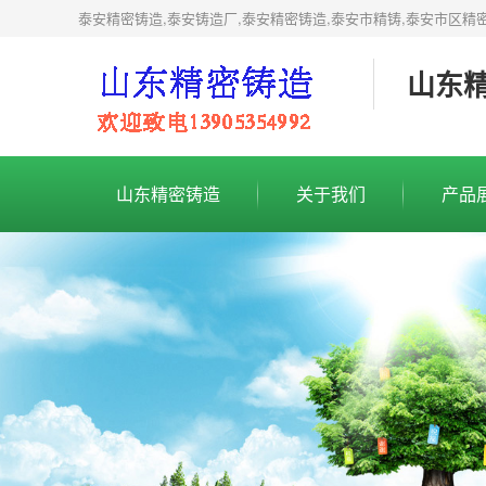
泰安精密铸造,泰安铸造厂,泰安精密铸造,泰安市精铸,泰安市区精
山东
山东精密铸造
关于我们
产品