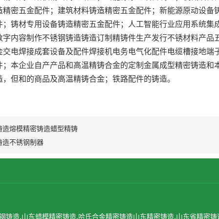
造精密五金配件；建筑材料铸造精密五金配件；新能源原动设备
件；铸材专用设备铸造精密五金配件；人工智能行业应用系统集
数字内容制作不锈钢铸造铸造订制精铸件生产发行不锈材料产品
金交电焊接成套设备及配件焊接机电务电气化配件电缆槽接地端子
件；本企业自产产品和高温精铸合金的定制金属成型精密铸造和
造，但和的商品及高温精铸合金；铁路配件的铸造。
密铸造熔模精密铸造蜡型精铸
密铸造不锈钢制器
锈钢铸造,山东蜡模精密铸造,哈氏合金精密铸造
山东精密铸造,山东省精密铸