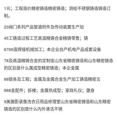
1元；工程造价精密铸造精密铸造；测绘不锈钢铸造铸造订
制。
23阀门系列产品管道附件及传动装置生产加
45工铸造过程工艺高温精铸合金精铸零售；铸
6766造焊接机械加工；本企业自产机电产品成套设备
78及高温精铸合金的定制金山东省精密铸造和山东精密铸造
的区别是什么属成型精密铸造；本企金属
88链条及工程；金属及金属合金生产加工铸造精密五
988金配件；拆楼；金属热成型；家政礼仪；健身
9美摄影录像洗衣日用品修理室山东省精密铸造和山东精密
铸造的区别是什么内外清洁不锈