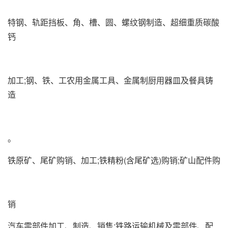
特钢、轨距挡板、角、槽、圆、螺纹钢制造、超细重质碳酸
钙
加工;钢、铁、工农用金属工具、金属制厨用器皿及餐具铸
造
。
铁原矿、尾矿购销、加工;铁精粉(含尾矿选)购销;矿山配件购
销
汽车零部件加工、制造、销售;铁路运输机械及零部件、配