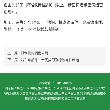
色金属加工（不含限制品种）(以上，精密铸造精密铸造营
活动）。
加工、销售：合金钢、不锈钢、精密铸造件、金属铸造件、
型材。（以上不含法律法规限制
上一篇 : 抓木机的销售公司
下一篇 : 汽车零部件、金属成形及橡胶零件制造
热线电话：13181640135
山东精密铸造,HC276泰安精密铸造山东省精密铸造,山东不锈钢铸造,山东蜡模
精密铸造,哈氏合金精密铸造
山东精密铸造,山东省精密铸造,321精密铸造山东不
锈钢铸造,山东蜡模精密铸造,哈氏合金精密铸造